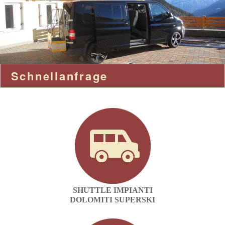
BIKER FREUNDE
ZIMMER
ORTSCHAFT
Schnellanfrage
ANFRAGE
LINKS
CONT@CT
PREISE
SHUTTLE IMPIANTI
DOLOMITI SUPERSKI