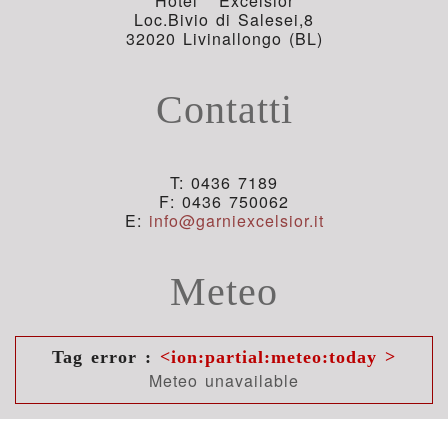
Hotel** Excelsior
Loc.Bivio di Salesei,8
32020 Livinallongo (BL)
Contatti
T: 0436 7189
F: 0436 750062
E:
info@garniexcelsior.it
Meteo
Tag error :
<ion:partial:meteo:today >
Meteo unavailable