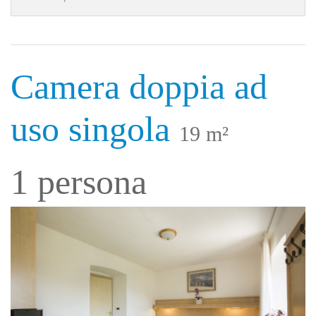
Camera doppia ad
uso singola
19 m²
1 persona